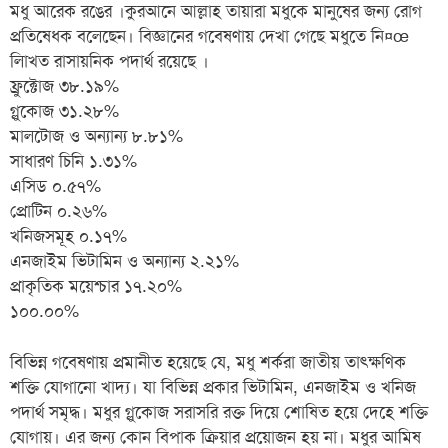
মধু আরেক রঙের ।কুরআনে আল্লাহ তায়ারা মধুকে মানুষের জন্য রোগ
প্রতিষেধক বলেছেন। বিজ্ঞানের গবেষণায় দেখা গেছে মধুতে নি¤œ
লিাখত রাসায়নিক পদার্থ রয়েছে ।
ফ্রুক্টোজ ৩৮.১৯%
গ্লুকোজ ৩১.২৮%
মালটোজ ও অন্যান্য ৮.৮১%
সাধারণ চিনি ১.৩১%
এসিড ০.৫৭%
প্রোটিন ০.২৬%
খনিজসমূহ ০.১৭%
এনজাইম ভিটামিন ও অন্যান্য ২.২১%
প্রাকৃতিক ময়েশ্চার ১৭.২০%
১০০.০০%
বিভিন্ন গবেষণায় প্রমানীত হয়েছে যে, মধু শর্করা জাতীয় তাৎক্ষণিক
শক্তি যোগানো খাদ্য। যা বিভিন্ন প্রকার ভিটামিন, এনজাইম ও খনিজ
পদার্থ সমৃদ্ধ। মধুর গ্লুকোজ সরাসরি রক্ত দিয়ে শোষিত হয়ে দেহে শক্তি
যোগায়। এর জন্য কোন বিপাক ক্রিয়ার প্রয়োজন হয় না। মধুর আমিষ