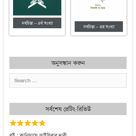
নবচিন্তা – ৪র্থ সংখ্যা
নবচিন্তা – ৩য় সংখ্যা
অনুসন্ধান করুন
সর্বশেষ রেটিং-রিভিউ
বই : কালিমায়ে তাইয়িবার দাবী