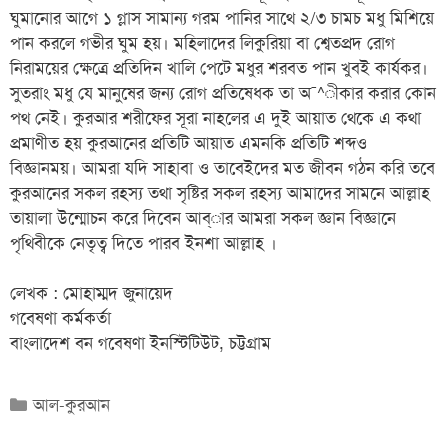
ঘুমানোর আগে ১ গ্লাস সামান্য গরম পানির সাথে ২/৩ চামচ মধু মিশিয়ে
পান করলে গভীর ঘুম হয়। মহিলাদের লিকুরিয়া বা শ্বেতপ্রদ রোগ
নিরাময়ের ক্ষেত্রে প্রতিদিন খালি পেটে মধুর শরবত পান খুবই কার্যকর।
সুতরাং মধু যে মানুষের জন্য রোগ প্রতিষেধক তা অ¯^ীকার করার কোন
পথ নেই। কুরআর শরীফের সূরা নাহলের এ দুই আয়াত থেকে এ কথা
প্রমাণীত হয় কুরআনের প্রতিটি আয়াত এমনকি প্রতিটি শব্দও
বিজ্ঞানময়। আমরা যদি সাহাবা ও তাবেইদের মত জীবন গঠন করি তবে
কুরআনের সকল রহস্য তথা সৃষ্টির সকল রহস্য আমাদের সামনে আল্লাহ
তায়ালা উন্মোচন করে দিবেন আব্ার আমরা সকল জ্ঞান বিজ্ঞানে
পৃথিবীকে নেতৃত্ব দিতে পারব ইনশা আল্লাহ ।
লেখক : মোহাম্মদ জুনায়েদ
গবেষণা কর্মকর্তা
বাংলাদেশ বন গবেষণা ইনস্টিটিউট, চট্টগ্রাম
আল-কুরআন