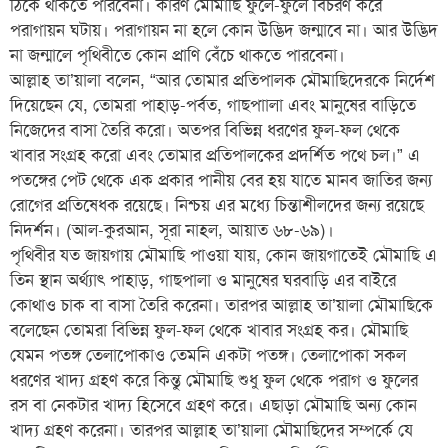
ঠিকে থাকতে পারবেনা। কারণ মৌমাছি ফুলে-ফুলে বিচরণ করে
পরাগায়ন ঘটায়। পরাগায়ন না হলে কোন উদ্ভিদ জন্মাবে না। আর উদ্ভিদ
না জন্মালে পৃথিবীতে কোন প্রাণি বেঁচে থাকতে পারবেনা।
আল্লাহ তা’য়ালা বলেন, “আর তোমার প্রতিপালক মৌমাছিদেরকে নির্দেশ
দিয়েছেন যে, তোমরা পাহাড়-পর্বত, গাছপাালা এবং মানুষের বাড়িতে
নিজেদের বাসা তৈরি করো। অতপর বিভিন্ন ধরণের ফুল-ফল থেকে
খাবার সংগ্রহ করো এবং তোমার প্রতিপালকের প্রদর্শিত পথে চল।” এ
পতঙ্গের পেট থেকে এক প্রকার পানীয় বের হয় যাতে মানব জাতির জন্য
রোগের প্রতিষেধক রয়েছে। নিশ্চয় এর মধ্যে চিন্তাশীলদের জন্য রয়েছে
নিদর্শন। (আল-কুরআন, সূরা নাহল, আয়াত ৬৮-৬৯)।
পৃথিবীর যত জায়গায় মৌমাছি পাওয়া যায়, কোন জায়গাতেই মৌমাছি এ
তিন স্থান অর্থ্যাৎ পাহাড়, গাছপালা ও মানুষের ঘরবাড়ি এর বাইরে
কোথাও চাক বা বাসা তৈরি করেনা। তারপর আল্লাহ তা’য়ালা মৌমাছিকে
বলেছেন তোমরা বিভিন্ন ফুল-ফল থেকে খাবার সংগ্রহ কর। মৌমাছি
যেমন পতঙ্গ তেলাপোকাও তেমনি একটা পতঙ্গ। তেলাপোকা সকল
ধরণের খাদ্য গ্রহণ করে কিন্তু মৌমাছি শুধু ফুল থেকে পরাগ ও ফুলের
রস বা নেকটার খাদ্য হিসেবে গ্রহণ করে। এছাড়া মৌমাছি অন্য কোন
খাদ্য গ্রহণ করেনা। তারপর আল্লাহ তা’য়ালা মৌমাছিদের সম্পর্কে যে