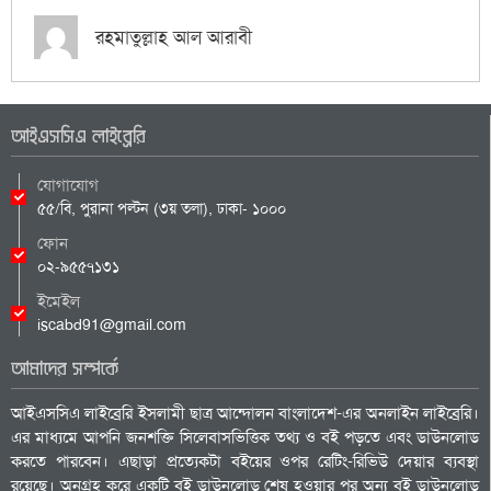
রহমাতুল্লাহ আল আরাবী
আইএসসিএ লাইব্রেরি
যোগাযোগ
৫৫/বি, পুরানা পল্টন (৩য় তলা), ঢাকা- ১০০০
ফোন
০২-৯৫৫৭১৩১
ইমেইল
iscabd91@gmail.com
আমাদের সম্পর্কে
আইএসসিএ লাইব্রেরি ইসলামী ছাত্র আন্দোলন বাংলাদেশ-এর অনলাইন লাইব্রেরি।
এর মাধ্যমে আপনি জনশক্তি সিলেবাসভিত্তিক তথ্য ও বই পড়তে এবং ডাউনলোড
করতে পারবেন। এছাড়া প্রত্যেকটা বইয়ের ওপর রেটিং-রিভিউ দেয়ার ব্যবস্থা
রয়েছে। অনুগ্রহ করে একটি বই ডাউনলোড শেষ হওয়ার পর অন্য বই ডাউনলোড