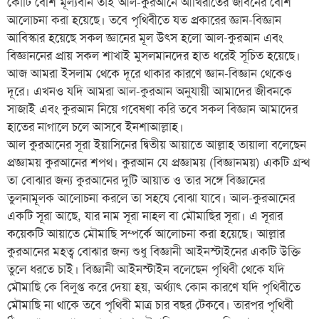
কোটি বেশি মূল্যবান তাই আল-কুরআনে আখিরাতের জীবনের বেশি
আলোচনা করা হয়েছে। তবে পৃথিবীতে যত প্রকারের জ্ঞান-বিজ্ঞান
আবিস্কার হয়েছে সকল জ্ঞানের মূল উৎস হলো আল-কুরআন এবং
বিজ্ঞাননের প্রায় সকল শাখাই মুসলমানদের হাত ধরেই সূচিত হয়েছে।
আজ আমরা ইসলাম থেকে দূরে থাকার কারণে জ্ঞান-বিজ্ঞান থেকেও
দূরে। এখনও যদি আমরা আল-কুরআন অনুযায়ী আমাদের জীবনকে
সাজাই এবং কুরআন নিয়ে গবেষণা করি তবে সকল বিজ্ঞান আমাদের
হাতের নাগালে চলে আসবে ইনশাআল্লাহ।
আল কুরআনের সূরা ইয়াসিনের দ্বিতীয় আয়াতে আল্লাহ তায়ালা বলেছেন
প্রজ্ঞাময় কুরআনের শপথ। কুরআন যে প্রজ্ঞাময় (বিজ্ঞানময়) একটি গ্রন্থ
তা বোঝার জন্য কুরআনের দুটি আয়াত ও তার সঙ্গে বিজ্ঞানের
তুলনামূলক আলোচনা করলে তা সহযে বোঝা যাবে। আল-কুরআনের
একটি সূরা আছে, যার নাম সূরা নাহল বা মৌমাছির সূরা। এ সূরার
কয়েকটি আয়াতে মৌমাছি সম্পর্কে আলোচনা করা হয়েছে। আল্লার
কুরআনের মহত্ব বোঝার জন্য শুধু বিজ্ঞানী আইনস্টাইনের একটি উক্তি
তুলে ধরতে চাই। বিজ্ঞানী আইনস্টাইন বলেছেন পৃথিবী থেকে যদি
মৌমাছি কে বিলুপ্ত করে দেয়া হয়, অর্থ্যাৎ কোন কারণে যদি পৃথিবীতে
মৌমাছি না থাকে তবে পৃথিবী মাত্র চার বছর টেকবে। তারপর পৃথিবী