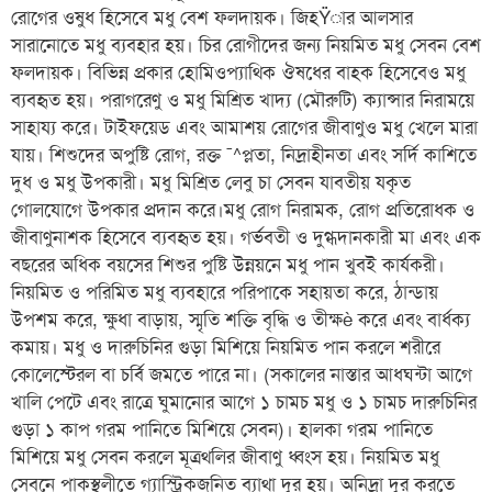
রোগের ওষুধ হিসেবে মধু বেশ ফলদায়ক। জিহŸার আলসার
সারানোতে মধু ব্যবহার হয়। চির রোগীদের জন্য নিয়মিত মধু সেবন বেশ
ফলদায়ক। বিভিন্ন প্রকার হোমিওপ্যাথিক ঔষধের বাহক হিসেবেও মধু
ব্যবহৃত হয়। পরাগরেণু ও মধু মিশ্রিত খাদ্য (মৌরুটি) ক্যান্সার নিরাময়ে
সাহায্য করে। টাইফয়েড এবং আমাশয় রোগের জীবাণুও মধু খেলে মারা
যায়। শিশুদের অপুষ্টি রোগ, রক্ত ¯^প্লতা, নিদ্রাহীনতা এবং সর্দি কাশিতে
দুধ ও মধু উপকারী। মধু মিশ্রিত লেবু চা সেবন যাবতীয় যকৃত
গোলযোগে উপকার প্রদান করে।মধু রোগ নিরামক, রোগ প্রতিরোধক ও
জীবাণুনাশক হিসেবে ব্যবহৃত হয়। গর্ভবতী ও দুগ্ধদানকারী মা এবং এক
বছরের অধিক বয়সের শিশুর পুষ্টি উন্নয়নে মধু পান খুবই কার্যকরী।
নিয়মিত ও পরিমিত মধু ব্যবহারে পরিপাকে সহায়তা করে, ঠান্ডায়
উপশম করে, ক্ষুধা বাড়ায়, স্মৃতি শক্তি বৃদ্ধি ও তীক্ষè করে এবং বার্ধক্য
কমায়। মধু ও দারুচিনির গুড়া মিশিয়ে নিয়মিত পান করলে শরীরে
কোলেস্টেরল বা চর্বি জমতে পারে না। (সকালের নাস্তার আধঘন্টা আগে
খালি পেটে এবং রাত্রে ঘুমানোর আগে ১ চামচ মধু ও ১ চামচ দারুচিনির
গুড়া ১ কাপ গরম পানিতে মিশিয়ে সেবন)। হালকা গরম পানিতে
মিশিয়ে মধু সেবন করলে মূত্রথলির জীবাণু ধ্বংস হয়। নিয়মিত মধু
সেবনে পাকস্থলীতে গ্যাস্ট্রিকজনিত ব্যাথা দূর হয়। অনিদ্রা দূর করতে