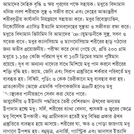
আমাদের দৈহিক বৃদ্ধি ও ক্ষয় পূরণের পক্ষে সহায়ক। মধুতে বিদ্যমান
খনিজ লবণ শরীরকে সুস্থ ও সজীব রাখে এবং দেহের আভ্যন্তরীণ
শরীরবৃত্তীয় কার্যাবলি নিয়ন্ত্রয়ণে সহায়তা করে। মধুর রিবোফ্ল্যাভিন,
নিকোটিনিক এ্যাসিড ইত্যাদি মানবদেহের সুস্থতা ও সজীবতা রক্ষা করে।
মধুতে বিদ্যমান ভিটামিন বি আমাদের ¯œায়ুমন্ডলীকে সুস্থ, সবল ও
সতেজ রাখে। মধুর ক্যালসিয়াম ও ম্যাগনেসিয়াম শরীরের হাড় গঠনের
জন্য অতীব প্রয়োজনীয়। পরীক্ষা করে দেখা গেছে যে, প্রতি ২০০ গ্রাম
মধুতে ১.১৩৫ কেজি পরিমাণ দুধ বা ১০টি ডিমের সমান পুষ্টিমান
রয়েছে। দুধ বা অন্যান্য খাদ্যের সাথে মিশিয়ে মধু পান করলে শরীরের
শক্তি বৃদ্ধি হয়। জ্যাম, জেলি এবং সিরাপ প্রস্তুতিতে শর্করার পরিবর্তে মধু
ব্যবহৃত হয়। বিস্কিট, পুডিং ও কেক তৈরীকালে মধু ব্যবহার করা হয়।
প্রাতঃকালীন ভোজে এমনকি পরিপাকজনিত ত্রæটি হলেও মধু
¯^াস্থ্যকর পানীয়রূপে সেবন করা যেতে পারে।
আয়ুর্বেদীয় ও ইউনানি পদ্ধতিতে তৈরী বেশিরভাগ ঔষধের অন্যতম
উপাদান হচ্ছে মধু। সর্দি, শরীরের ব্যাথা বেদনা, শ্বাসকষ্ট ও জ্বরের ক্ষেত্রে
মধু বিশেষ উপকারী। বহু প্রাচীনকাল হতেই মধু বিভিন্ন প্রকার ঔষধ
প্রস্তুতিতে ব্যবহৃত হয়ে আসছে। শরীরের ঘা, ক্ষত ও পোড়া জায়গায় মধু
লাগালে উপশম হয়। বহুমূত্র, এলার্জি, গ্যাস্ট্রিক এবং আলসার ইত্যাদি