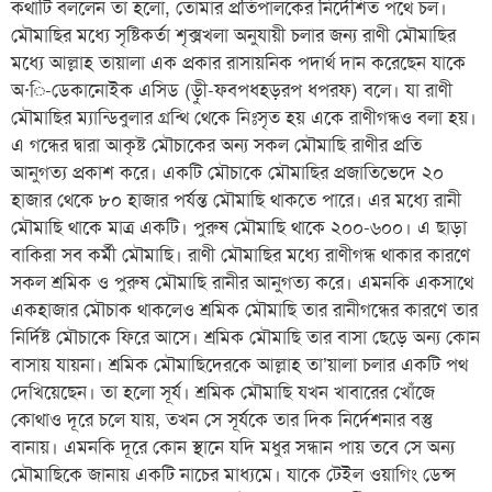
কথাটি বললেন তা হলো, তোমার প্রতিপালকের নির্দেশিত পথে চল।
মৌমাছির মধ্যে সৃষ্টিকর্তা শৃক্সখলা অনুযায়ী চলার জন্য রাণী মৌমাছির
মধ্যে আল্লাহ তায়ালা এক প্রকার রাসায়নিক পদার্থ দান করেছেন যাকে
অ·ি-ডেকানোইক এসিড (ড়ীু-ফবপধহড়রপ ধপরফ) বলে। যা রাণী
মৌমাছির ম্যান্ডিবুলার গ্রন্থি থেকে নিঃসৃত হয় একে রাণীগন্ধও বলা হয়।
এ গন্ধের দ্বারা আকৃষ্ট মৌচাকের অন্য সকল মৌমাছি রাণীর প্রতি
আনুগত্য প্রকাশ করে। একটি মৌচাকে মৌমাছির প্রজাতিভেদে ২০
হাজার থেকে ৮০ হাজার পর্যন্ত মৌমাছি থাকতে পারে। এর মধ্যে রানী
মৌমাছি থাকে মাত্র একটি। পুরুষ মৌমাছি থাকে ২০০-৬০০। এ ছাড়া
বাকিরা সব কর্মী মৌমাছি। রাণী মৌমাছির মধ্যে রাণীগন্ধ থাকার কারণে
সকল শ্রমিক ও পুরুষ মৌমাছি রানীর আনুগত্য করে। এমনকি একসাথে
একহাজার মৌচাক থাকলেও শ্রমিক মৌমাছি তার রানীগন্ধের কারণে তার
নির্দিষ্ট মৌচাকে ফিরে আসে। শ্রমিক মৌমাছি তার বাসা ছেড়ে অন্য কোন
বাসায় যায়না। শ্রমিক মৌমাছিদেরকে আল্লাহ তা’য়ালা চলার একটি পথ
দেখিয়েছেন। তা হলো সূর্য। শ্রমিক মৌমাছি যখন খাবারের খোঁজে
কোথাও দূরে চলে যায়, তখন সে সূর্যকে তার দিক নির্দেশনার বস্তু
বানায়। এমনকি দূরে কোন স্থানে যদি মধুর সন্ধান পায় তবে সে অন্য
মৌমাছিকে জানায় একটি নাচের মাধ্যমে। যাকে টেইল ওয়াগিং ডেন্স