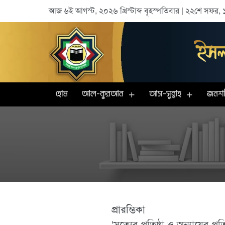
আজ ৬ই আগস্ট, ২০২৬ খ্রিস্টাব্দ বৃহস্পতিবার | ২২শে সফর, ১
হোম
আল-কুরআন
আস-সুন্নাহ
জনশক্
প্রারম্ভিকা
‘সত্যের প্রতিষ্ঠা ও অন্যায়ের প