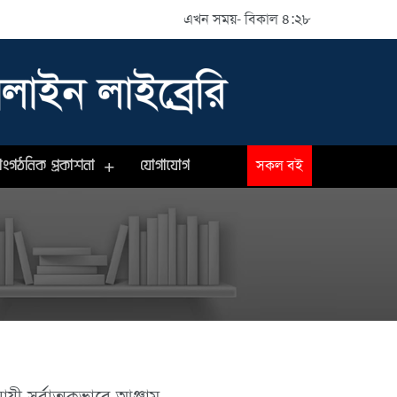
এখন সময়- বিকাল ৪:২৮
াংগঠনিক প্রকাশনা
যোগাযোগ
সকল বই
যায়ী সর্বাত্মকভাবে আঞ্জাম