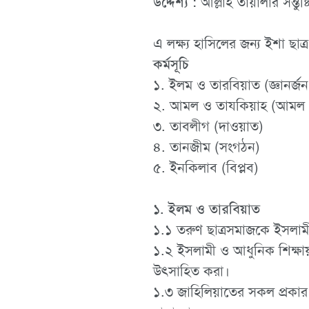
উদ্দেশ্য :
আল্লাহ তায়ালার সন্তুষ্ট
এ লক্ষ্য হাসিলের জন্য ইশা ছাত্
কর্মসূচি
১. ইলম ও তারবিয়াত (জ্ঞানর্জন 
২. আমল ও তাযকিয়াহ (আমল ও 
৩. তাবলীগ (দাওয়াত)
৪. তানজীম (সংগঠন)
৫. ইনকিলাব (বিপ্লব)
১. ইলম ও তারবিয়াত
১.১ তরুণ ছাত্রসমাজকে ইসলামী 
১.২ ইসলামী ও আধুনিক শিক্ষায় 
উৎসাহিত করা।
১.৩ জাহিলিয়াতের সকল প্রকার চ