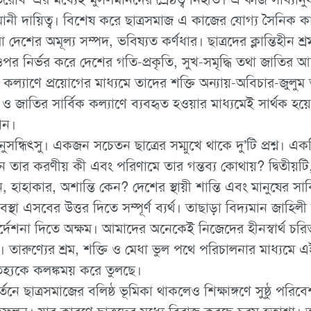
মানী দায়িত্ব। বিশেষ করে ছাত্রসমাজ এ কাজের যোগ্য সৈনিক 
েশের অমূল্য সম্পদ, ভবিষ্যত কর্ণধার। ছাত্রদের ক্লান্তিহীন শ্রম
ওপর নির্ভর করে দেশের গতি-প্রকৃতি, সুখ-সমৃদ্ধি তথা জাতির আ
 কল্যাণে প্রয়োগের মাধ্যমে তাদের শক্তি অন্যায়-অবিচার-জুলুম
 ও জাতির সার্বিক কল্যাণে ব্যবহৃত হওয়ার মাধ্যমেই সার্থক হ
ান।
ুসন্ধিৎসু। একজন সচেতন ছাত্রের সম্মুখে থাকে দু’টি প্রশ্ন। এ
তার করণীয় কী এবং পরিণামে তার গন্তব্য কোথায়? দ্বিতীয়টি, 
তন, হাহাকার, অশান্তি কেন? দেশের স্থায়ী শান্তি এবং মানুষের সা
যবস্থা এসবের উত্তর দিতে সম্পূর্ণ ব্যর্থ। তাছাড়া বিদ্যমান জাহি
্দেশনা দিতে অক্ষম। আমাদের অনেকেই নিজেদের হীনস্বার্থ চরিতার
ারুণ্যের শ্রম, শক্তি ও মেধা ভুল পথে পরিচালনার মাধ্যমে এই বিভ
তিহ্যকে কলঙ্কময় করে তুলছে।
ে ছাত্রসমাজের বলিষ্ঠ ভূমিকা থাকলেও শিক্ষাঙ্গণে সুষ্ঠু পরিব