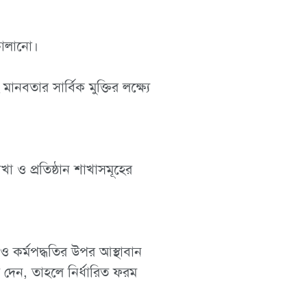
 চালানো।
নবতার সার্বিক মুক্তির লক্ষ্যে
া ও প্রতিষ্ঠান শাখাসমূহের
 ও কর্মপদ্ধতির উপর আস্থাবান
 দেন, তাহলে নির্ধারিত ফরম