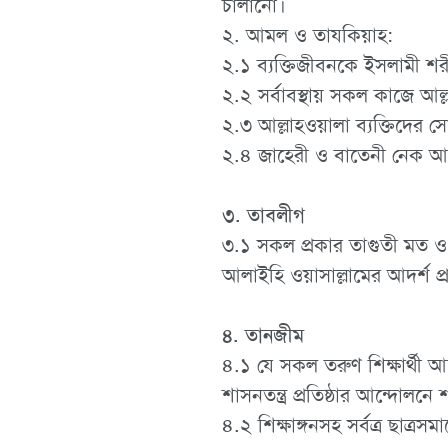
চালানো।
২. আমল ও তাযকিয়াহ:
২.১ ব্যক্তিজীবনকে ইসলামী শর
২.২ সর্বাবস্থায় সকল কাজে আল্
২.৩ আল্লাহওয়ালা ব্যক্তিদের সো
২.৪ জাহেরী ও বাতেনী নেক আম
৩. তাবলীগ
৩.১ সকল প্রকার তাগুতী মত ও পথ 
আলাইহি ওয়াসাল্লামের আদর্শ প্
৪. তানজীম
৪.১ যে সকল তরুণ শিক্ষার্থী 
শাসনতন্ত্র প্রতিষ্ঠার আন্দো
৪.২ শিক্ষাঙ্গনসহ সর্বত্র ছাত