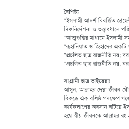
বৈশিষ্ট্য
*ইসলামী আদর্শ বিবর্জিত জাহেল
দিকনির্দেশনা ও তত্ত্বাবধানে প
*আত্মশুদ্ধির মাধ্যমে ইসলামী 
*রূহানিয়াত ও জিহাদের একটি স
*প্রচলিত ছাত্র রাজনীতি নয়; ব
*প্রচলিত ছাত্র রাজনীতি নয়; 
সংগ্রামী ছাত্র ভাইয়েরা!
আসুন, আল্লাহর দেয়া জীবন-যৌব
বিরুদ্ধে এক বলিষ্ঠ পদক্ষেপ গড়ে
কার্যকলাপের অবসান ঘটিয়ে ইসলা
হয়ে স্বীয় জীবনকে আল্লাহর রং