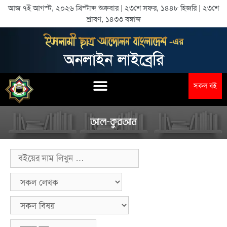
আজ ৭ই আগস্ট, ২০২৬ খ্রিস্টাব্দ শুক্রবার | ২৩শে সফর, ১৪৪৮ হিজরি | ২৩শে
শ্রাবণ, ১৪৩৩ বঙ্গাব্দ
সকল বই
আল-কুরআন