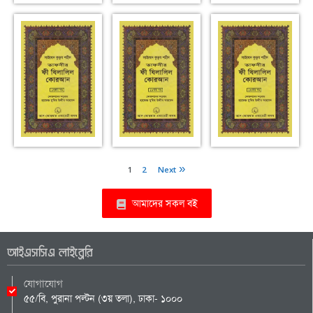
1
2
Next »
আমাদের সকল বই
আইএসসিএ লাইব্রেরি
যোগাযোগ
৫৫/বি, পুরানা পল্টন (৩য় তলা), ঢাকা- ১০০০