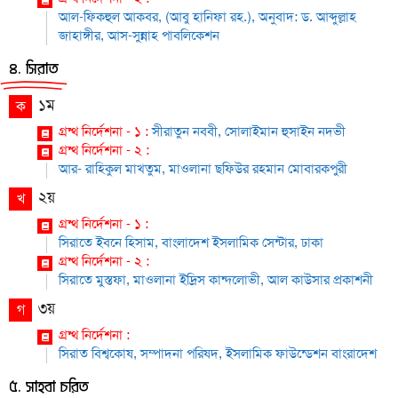
আল-ফিকহুল আকবর, (আবু হানিফা রহ.), অনুবাদ: ড. আব্দুল্লাহ
জাহাঙ্গীর, আস-সুন্নাহ পাবলিকেশন
৪. সিরাত
১ম
ক
গ্রন্থ নির্দেশনা - ১ :
সীরাতুন নববী, সোলাইমান হুসাইন নদভী
গ্রন্থ নির্দেশনা - ২ :
আর- রাহিকুল মাখতুম, মাওলানা ছফিউর রহমান মোবারকপুরী
২য়
খ
গ্রন্থ নির্দেশনা - ১ :
সিরাতে ইবনে হিসাম, বাংলাদেশ ইসলামিক সেন্টার, ঢাকা
গ্রন্থ নির্দেশনা - ২ :
সিরাতে মুস্তফা, মাওলানা ইদ্রিস কান্দলোভী, আল কাউসার প্রকাশনী
৩য়
গ
গ্রন্থ নির্দেশনা :
সিরাত বিশ্বকোষ, সম্পাদনা পরিষদ, ইসলামিক ফাউন্ডেশন বাংরাদেশ
৫. সাহবা চরিত