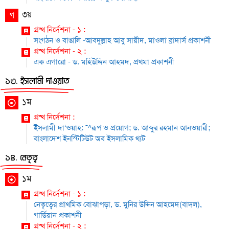
৩য়
গ
গ্রন্থ নির্দেশনা - ১ :
সংগঠন ও বাঙালি -আবদুল্লাহ আবু সায়ীদ, মাওলা ব্রাদার্স প্রকাশনী
গ্রন্থ নির্দেশনা - ২ :
এক এগারো - ড. মহিউদ্দিন আহমদ, প্রথমা প্রকাশনী
১৩. ইসলামী দাওয়াত
১ম
গ্রন্থ নির্দেশনা :
ইসলামী দা‘ওয়াহ: ¯^রূপ ও প্রয়োগ; ড. আব্দুর রহমান আনওয়ারী;
বাংলাদেশ ইনস্টিটিউট অব ইসলামিক থ্যট
১৪. নেতৃত্ব
১ম
গ্রন্থ নির্দেশনা - ১ :
নেতৃত্বের প্রাথমিক বোঝাপড়া, ড. মুনির উদ্দিন আহমেদ(বাদল),
গার্ডিয়ান প্রকাশনী
গ্রন্থ নির্দেশনা - ২ :