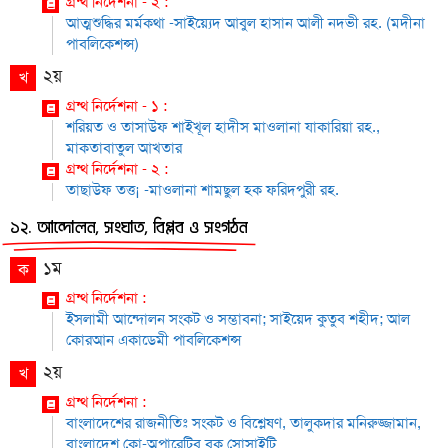
গ্রন্থ নির্দেশনা - ২ :
আত্মশুদ্ধির মর্মকথা -সাইয়্যেদ আবুল হাসান আলী নদভী রহ. (মদীনা
পাবলিকেশন্স)
২য়
খ
গ্রন্থ নির্দেশনা - ১ :
শরিয়ত ও তাসাউফ শাইখূল হাদীস মাওলানা যাকারিয়া রহ.,
মাকতাবাতুল আখতার
গ্রন্থ নির্দেশনা - ২ :
তাছাউফ তত্ত¡ -মাওলানা শামছুল হক ফরিদপুরী রহ.
১২. আন্দোলন, সংঘাত, বিপ্লব ও সংগঠন
১ম
ক
গ্রন্থ নির্দেশনা :
ইসলামী আন্দোলন সংকট ও সম্ভাবনা; সাইয়েদ কুতুব শহীদ; আল
কোরআন একাডেমী পাবলিকেশন্স
২য়
খ
গ্রন্থ নির্দেশনা :
বাংলাদেশের রাজনীতিঃ সংকট ও বিশ্লেষণ, তালুকদার মনিরুজ্জামান,
বাংলাদেশ কো-অপারেটিব বুক সোসাইটি