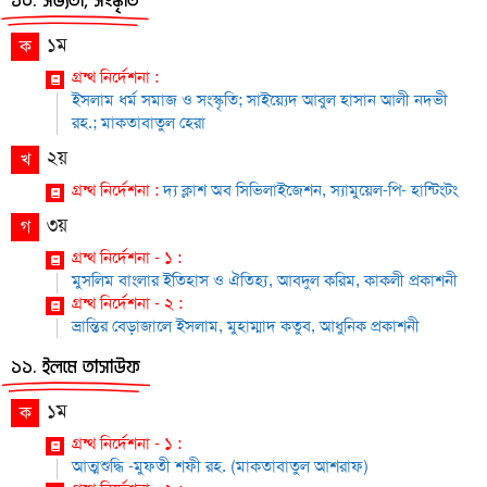
১০. সভ্যতা, সংস্কৃতি
১ম
ক
গ্রন্থ নির্দেশনা :
ইসলাম ধর্ম সমাজ ও সংস্কৃতি; সাইয়্যেদ আবুল হাসান আলী নদভী
রহ.; মাকতাবাতুল হেরা
২য়
খ
গ্রন্থ নির্দেশনা :
দ্য ক্লাশ অব সিভিলাইজেশন, স্যামুয়েল-পি- হান্টিংটং
৩য়
গ
গ্রন্থ নির্দেশনা - ১ :
মুসলিম বাংলার ইতিহাস ও ঐতিহ্য, আবদুল করিম, কাকলী প্রকাশনী
গ্রন্থ নির্দেশনা - ২ :
ভ্রান্তির বেড়াজালে ইসলাম, মুহাম্মাদ কতুব, আধুনিক প্রকাশনী
১১. ইলমে তাসাউফ
১ম
ক
গ্রন্থ নির্দেশনা - ১ :
আত্মশুদ্ধি -মুফতী শফী রহ. (মাকতাবাতুল আশরাফ)