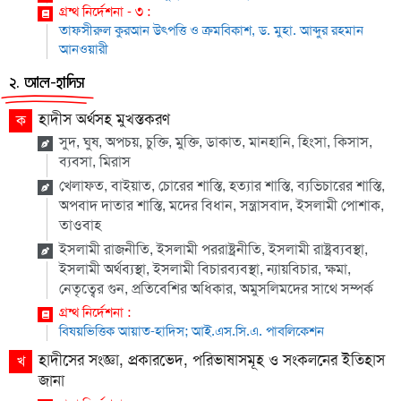
গ্রন্থ নির্দেশনা - ৩ :
তাফসীরুল কুরআন উৎপত্তি ও ক্রমবিকাশ, ড. মুহা. আব্দুর রহমান
আনওয়ারী
২. আল-হাদিস
হাদীস অর্থসহ মুখস্তকরণ
ক
সুদ, ঘুষ, অপচয়, চুক্তি, মুক্তি, ডাকাত, মানহানি, হিংসা, কিসাস,
ব্যবসা, মিরাস
খেলাফত, বাইয়াত, চোরের শাস্তি, হত্যার শাস্তি, ব্যভিচারের শাস্তি,
অপবাদ দাতার শাস্তি, মদের বিধান, সন্ত্রাসবাদ, ইসলামী পোশাক,
তাওবাহ
ইসলামী রাজনীতি, ইসলামী পররাষ্ট্রনীতি, ইসলামী রাষ্ট্রব্যবস্থা,
ইসলামী অর্থব্যস্থা, ইসলামী বিচারব্যবস্থা, ন্যায়বিচার, ক্ষমা,
নেতৃত্বের গুন, প্রতিবেশির অধিকার, অমুসলিমদের সাথে সম্পর্ক
গ্রন্থ নির্দেশনা :
বিষয়ভিত্তিক আয়াত-হাদিস; আই.এস.সি.এ. পাবলিকেশন
হাদীসের সংজ্ঞা, প্রকারভেদ, পরিভাষাসমূহ ও সংকলনের ইতিহাস
খ
জানা