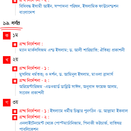
গ্রন্থ নির্দেশনা - ২ :
বিধিবদ্ধ ইসামী আইন, সম্পাদনা পরিষদ, ইসলামিক ফাউনেন্ডশন
বাংলাদেশ
১৯. দর্শন
১ম
ক
গ্রন্থ নির্দেশনা :
ম্যান মার্কসসিজম এন্ড ইসলাম; ড. আলী শারিয়াতি; ঐতিহ্য প্রকাশনী
২য়
খ
গ্রন্থ নির্দেশনা - ১ :
মুসলিম ধর্মতত্ত¡ ও দর্শন, ড. আমিনুল ইসলাম, মাওলা ব্রাদার্স
গ্রন্থ নির্দেশনা - ২ :
অরিয়েন্টারিজম -এডওয়ার্ড ডাব্লিউ সাঈদ, অনুবাদ ফয়েজ আলম,
সংবেদ প্রকাশনী
৩য়
গ
গ্রন্থ নির্দেশনা - ১ :
ইসলামে ধর্মীয় চিন্তার পুনর্গঠন -ড. আল্লামা ইকবাল
গ্রন্থ নির্দেশনা - ২ :
এনলাইটেনমেন্ট থেকে পোস্টমার্ঢানিজাম, পিনাকী ভট্টচার্জ, বাতিঘর
পাবলিকেশন