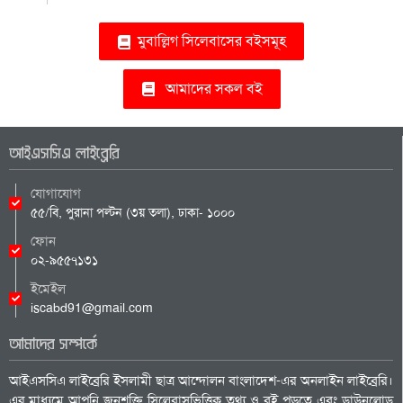
মুবাল্লিগ সিলেবাসের বইসমূহ
আমাদের সকল বই
আইএসসিএ লাইব্রেরি
যোগাযোগ
৫৫/বি, পুরানা পল্টন (৩য় তলা), ঢাকা- ১০০০
ফোন
০২-৯৫৫৭১৩১
ইমেইল
iscabd91@gmail.com
আমাদের সম্পর্কে
আইএসসিএ লাইব্রেরি ইসলামী ছাত্র আন্দোলন বাংলাদেশ-এর অনলাইন লাইব্রেরি।
এর মাধ্যমে আপনি জনশক্তি সিলেবাসভিত্তিক তথ্য ও বই পড়তে এবং ডাউনলোড