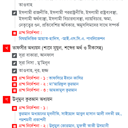
তাওবাহ
ইসলামী রাজনীতি, ইসলামী পররাষ্ট্রনীতি, ইসলামী রাষ্ট্রব্যবস্থা,
ইসলামী অর্থব্যস্থা, ইসলামী বিচারব্যবস্থা, ন্যায়বিচার, ক্ষমা,
নেতৃত্বের গুন, প্রতিবেশির অধিকার, অমুসলিমদের সাথে সম্পর্ক
গ্রন্থ নির্দেশনা :
বিষয়ভিত্তিক আয়াত-হাদিস, -আই.এস.সি.এ. পাবলিকেশন
তাফসীর অধ্যয়ন (শানে নুযুল, শব্দের অর্থ ও টীকাসহ)
খ
সূরা বাকারা, আনফাল
সূরা নিসা , মু’মিনুন
তাওবাহ, নূর, হজ্জ
গ্রন্থ নির্দেশনা - ১ :
তাফসিরে ইবনে কাসির
গ্রন্থ নির্দেশনা - ২ :
মা’আরিফুল কুরআন
গ্রন্থ নির্দেশনা - ৩ :
আহকামুল কুরআন
উলুমুল কুরআন অধ্যয়ন
গ
গ্রন্থ নির্দেশনা - ১ :
কুরআন অধ্যয়নের মূলনীতি, সাইয়্যেদ আবুল হাসান আলী নদভী রহ.,
পরশমনী প্রকাশনী
গ্রন্থ নির্দেশনা - ২ :
উলুমুল কোরআন, মুফতী তাকী উসমানী