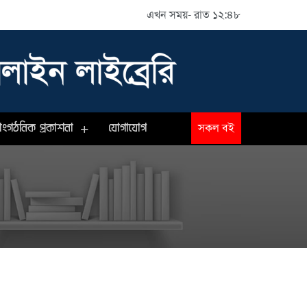
এখন সময়- রাত ১২:৪৮
াংগঠনিক প্রকাশনা
যোগাযোগ
সকল বই