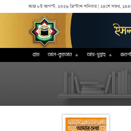
আজ ৮ই আগস্ট, ২০২৬ খ্রিস্টাব্দ শনিবার | ২৪শে সফর, ১৪৪৮ 
হোম
আল-কুরআন
আস-সুন্নাহ
জনশক্