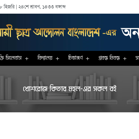
হিজরি | ২৪শে শ্রাবণ, ১৪৩৩ বঙ্গাব্দ
তি সিলেবাস
বিদ্যালয়
চিন্তাঙ্গণ
প্রবন্ধ নিবন্ধ
স
খোশরোজ কিতাব মহল
-এর সকল বই