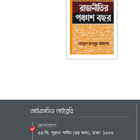
আইএসসিএ লাইব্রেরি
যোগাযোগ
৫৫/বি, পুরানা পল্টন (৩য় তলা), ঢাকা- ১০০০